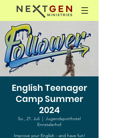
English Teenager
Camp Summer
2024
So., 21. Juli
  |  
Jugendsporthotel
Ennstalerhof
Improve your English - and have fun!